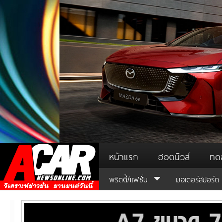
หน้าแรก
ฮอตนิวส์
ทด
พริตตี้/แฟชั่น
มอเตอร์สปอร์ต