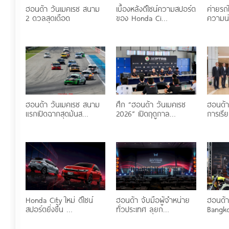
ฮอนด้า วันเมคเรซ สนาม
เบื้องหลังดีไซน์ความสปอร์ต
ค่ายรถใ
2 ดวลสุดเดือด
ของ Honda Ci…
ความน่า
ฮอนด้า วันเมคเรซ สนาม
ศึก “ฮอนด้า วันเมคเรซ
ฮอนด้า
แรกเปิดฉากสุดมันส…
2026” เปิดฤดูกาล…
การเรี
Honda City ใหม่ ดีไซน์
ฮอนด้า จับมือผู้จำหน่าย
ฮอนด้าบ
สปอร์ตยิ่งขึ้น …
ทั่วประเทศ ลุยก…
Bangk