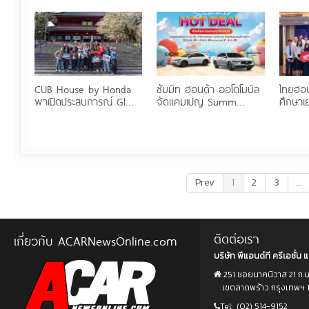
CUB House by Honda
ซัมมิท ฮอนด้า ออโตโมบิล
ไทยฮอน
พาเปิดประสบการณ์ Gl…
จัดแคมเปญ Summ…
ศึกษา
Prev
1
2
3
…
ติดต่อเรา
เกี่ยวกับ ACARNewsOnline.com
บริษัท พีแอนด์ที ครีเอชั่น แ
251 ซอยนาคนิวาส 21 ถ.
เขตลาดพร้าว กรุงเทพฯ 
Tel:
(02) 514-9152