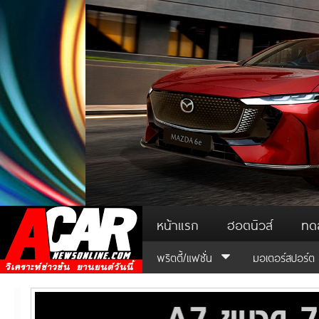
หน้าแรก
ฮอตนิวส์
ทด
พริตตี้/แฟชั่น
มอเตอร์สปอร์ต