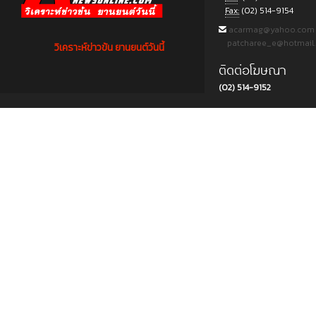
Fax:
(02) 514-9154
acarmag@yahoo.com
patcharee_e@hotmail
วิเคราะห์ข่าวข้น ยานยนต์วันนี้
ติดต่อโฆษณา
(02) 514-9152
Copyright © 2015 บริษัท พีแอนด์ที ครีเอชั่น แอนด์ มัลติมีเดีย จำกัด. All rights reserved.