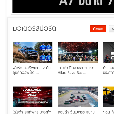
มอเตอร์สปอร์ต
ทั้งหมด
ร
ฟอร์ด ส่งแร๊พเตอร์ 2 คัน
โตโยต้า ปิดฉากสนามแรก
ทั่วโล
ลุยศึกออฟโรด …
Hilux Revo Raci…
ประกาศ
โตโยต้า ยกทัพกระบะซิ่งท้า
ฮอนด้า วันเมคเรซ สนาม
“เติ้น