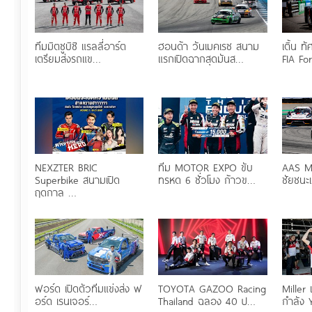
ทีมมิตซูบิชิ แรลลี่อาร์ต
ฮอนด้า วันเมคเรซ สนาม
เติ้น 
เตรียมส่งรถแข…
แรกเปิดฉากสุดมันส…
FIA Fo
NEXZTER BRIC
ทีม MOTOR EXPO ขับ
AAS Mo
Superbike สนามเปิด
ทรหด 6 ชั่วโมง ก้าวข…
ชัยชนะ
ฤดูกาล …
ฟอร์ด เปิดตัวทีมแข่งส่ง ฟ
TOYOTA GAZOO Racing
Miller 
อร์ด เรนเจอร์…
Thailand ฉลอง 40 ป…
กำลัง