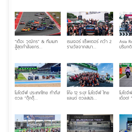
“เต๊อะ วุฒิกร” & ทีมเมท
เรนเจอร์ แร็พเตอร์ คว้า 2
Asia R
สู้สุดกำลังยกร…
รางวัลจากสนา…
ปรับกต
โมโตจีพี ประเทศไทย ทำถึง!
โค้ง 12 ระอุ! โมโตจีพี ไทย
โมโตจี
ดวล “ตุ๊กตุ๊…
แลนด์ ดวลสปร…
เดือด! 