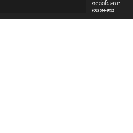
ติดต่อโฆษณา
(02) 514-9152
Copyright © 2015 บริษัท พีแอนด์ที ครีเอชั่น แอนด์ มัลติมีเดีย จำกัด. All rights reserved.