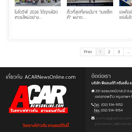
โมโตจีพี 2026 ได้ฤกษ์เปิด
เร็วที่สุดที่เคยมีมา! "เบซเซ็ค
เอฟไอเอ
เทอมใหม่อย่าง…
คี" ผงาด…
แข่งโมโ
Prev
1
2
3
…
ติดต่อเรา
เกี่ยวกับ ACARNewsOnline.com
บริษัท พีแอนด์ที ครีเอชั่น แ
251 ซอยนาคนิวาส 21 ถ.
เขตลาดพร้าว กรุงเทพฯ 
Tel:
(02) 514-9152
Fax:
(02) 514-9154
acarmag@yahoo.com
patcharee_e@hotmail
วิเคราะห์ข่าวข้น ยานยนต์วันนี้