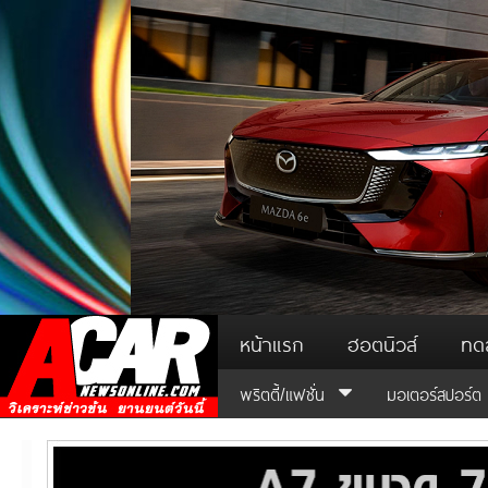
หน้าแรก
ฮอตนิวส์
ทด
พริตตี้/แฟชั่น
มอเตอร์สปอร์ต