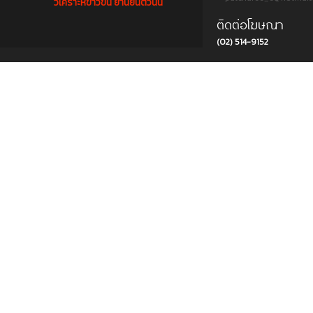
วิเคราะห์ข่าวข้น ยานยนต์วันนี้
ติดต่อโฆษณา
(02) 514-9152
Copyright © 2015 บริษัท พีแอนด์ที ครีเอชั่น แอนด์ มัลติมีเดีย จำกัด. All rights reserved.