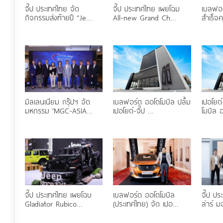
จี๊ป ประเทศไทย จัด
จี๊ป ประเทศไทย เผยโฉม
เบลฟอ
กิจกรรมส่งท้ายปี “Je…
All-new Grand Ch…
สำเร็จ
มิลเลนเนียม กรุ๊ปฯ จัด
เบลฟอร์ต ออโตโมบิล ปลื้ม
เปอโยต์
มหกรรม ‘MGC-ASIA…
เปอโยต์-จี๊ป …
โมบิล 
จี๊ป ประเทศไทย เผยโฉบ
เบลฟอร์ต ออโตโมบิล
จี๊ป ปร
Gladiator Rubico…
(ประเทศไทย) จัด เปอ…
ล่าร์ 