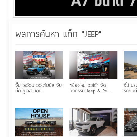
ผลการค้นหา แท็ก "JEEP"
จี๊ป ไลอ้อน ออโตโมบิล จับ
“เชียงใหม่ ออโต้” จัด
จี๊ป ป
มือ ยูเอส มอเ…
กิจกรรม Jeep & Pe…
รถยนต์