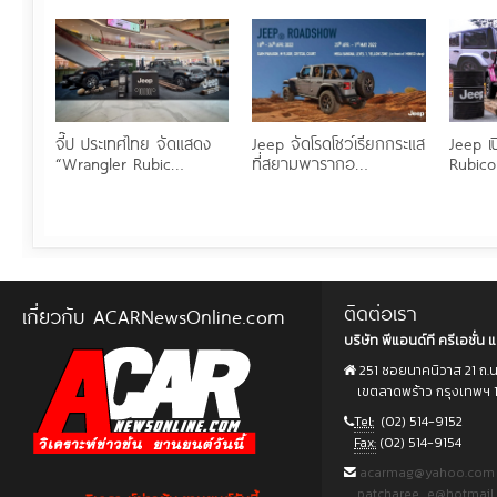
จี๊ป ประเทศไทย จัดแสดง
Jeep จัดโรดโชว์เรียกกระแส
Jeep เ
“Wrangler Rubic…
ที่สยามพารากอ…
Rubic
ติดต่อเรา
เกี่ยวกับ ACARNewsOnline.com
บริษัท พีแอนด์ที ครีเอชั่น แ
251 ซอยนาคนิวาส 21 ถ.
เขตลาดพร้าว กรุงเทพฯ 
Tel:
(02) 514-9152
Fax:
(02) 514-9154
acarmag@yahoo.com
patcharee_e@hotmail