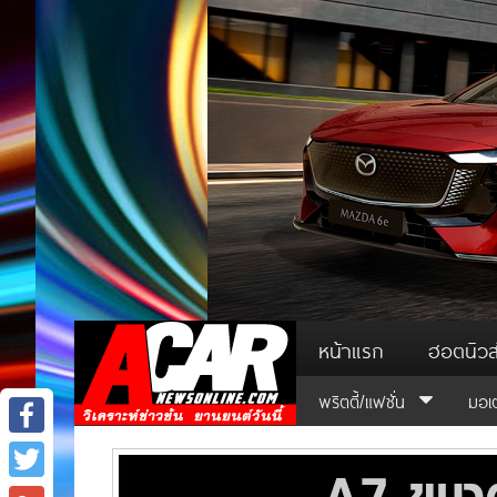
หน้าแรก
ฮอตนิวส
พริตตี้/แฟชั่น
มอเ
Facebook
Twitter