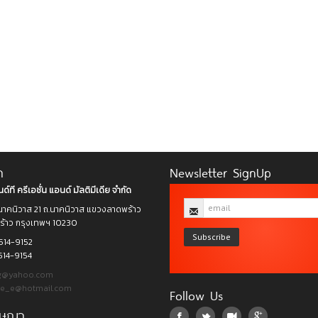
า
Newsletter SignUp
ด์ที ครีเอชั่น แอนด์ มัลติมีเดีย จำกัด
าคนิวาส 21 ถ.นาคนิวาส แขวงลาดพร้าว
าว กรุงเทพฯ 10230
Subscribe
514-9152
514-9154
g@yahoo.com
ee_e@hotmail.com
Follow Us
โฆษณา