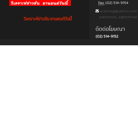
Fax:
(02) 514-9154
acarmag@yahoo.com
patcharee_e@hotmail
วิเคราะห์ข่าวข้น ยานยนต์วันนี้
ติดต่อโฆษณา
(02) 514-9152
Copyright © 2015 บริษัท พีแอนด์ที ครีเอชั่น แอนด์ มัลติมีเดีย จำกัด. All rights reserved.