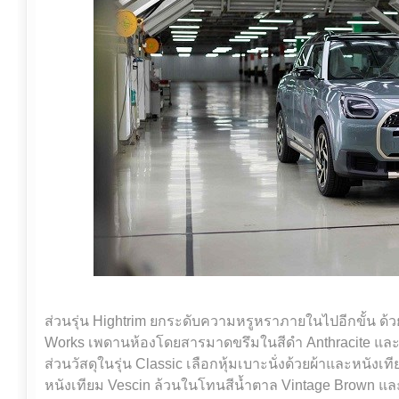
ส่วนรุ่น Hightrim ยกระดับความหรูหราภายในไปอีกขั้น ด้
Works เพดานห้องโดยสารมาดขรึมในสีดำ Anthracite และ
ส่วนวัสดุในรุ่น Classic เลือกหุ้มเบาะนั่งด้วยผ้าและหนังเที
หนังเทียม Vescin ล้วนในโทนสีน้ำตาล Vintage Brown แล