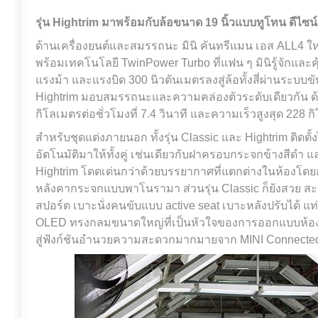
รุ่น
Hightrim
มาพร้อมกับล้อขนาด 19 นิ้วแบบทูโทน ดีไซน
ด้านเครื่องยนต์และสมรรถนะ มินิ คันทรีแมน เอส ALL4 ใหม่
พร้อมเทคโนโลยี TwinPower Turbo ที่แฟน ๆ มินิรู้จักและคุ้
แรงม้า และแรงบิด 300 นิวตันเมตรลงสู่ล้อทั้งสี่ผ่านระบบขับเ
Hightrim มอบสมรรถนะและความคล่องตัวระดับเดียวกัน ด้
กิโลเมตรต่อชั่วโมงที่ 7.4 วินาที และความเร็วสูงสุด 228 ก
สำหรับชุดแต่งภายนอก ทั้งรุ่น Classic และ Hightrim ติด
อัตโนมัติมาให้ทั้งคู่ เช่นเดียวกับฝาครอบกระจกข้างสีด
Hightrim โดดเด่นกว่าด้วยบรรยากาศที่แตกต่างในห้องโ
หลังคากระจกแบบพาโนรามา ส่วนรุ่น Classic ก็ยังสวย สะ
สปอร์ต เบาะนั่งคนขับแบบ active seat เบาะหลังปรับได้
OLED ทรงกลมขนาดใหญ่ที่เป็นหัวใจของการออกแบบห้องโดย
สู่ฟังก์ชันอำนวยความสะดวกมากมายจาก MINI Connected