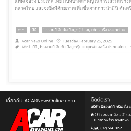
แฟคเจอริ่ง ประเทศไทย มีบทบาทสำคัญในการเสริมสร้างศั
ตลาดไทย และจะยิ่งมีศักยภาพเพิ่มขึ้นจากการนำมินิ คันท
Mini
มินิ
โรงงานบีเอ็มดับเบิลยู กรุ๊ป แมนูแฟคเจอริ่ง ประเทศไทย
Acar News Online
Tuesday, February 25, 2025
Mini
,
มินิ
,
โรงงานบีเอ็มดับเบิลยู กรุ๊ป แมนูแฟคเจอริ่ง ประเทศไทย
,
โ
ติดต่อเรา
เกี่ยวกับ ACARNewsOnline.com
บริษัท พีแอนด์ที ครีเอชั่น แ
251 ซอยนาคนิวาส 21 ถ.
เขตลาดพร้าว กรุงเทพฯ 
Tel:
(02) 514-9152