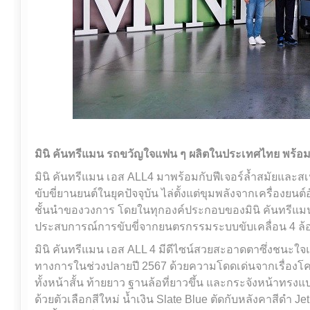
มินิ คันทรีแมน รถขวัญใจแฟน ๆ ผลิตในประเทศไทย พร้อม
มินิ คันทรีแมน เอส ALL4 มาพร้อมกับฟีเจอร์ล้ำสมัยและสเ
ขับขี่ยานยนต์ในยุคปัจจุบัน ไล่ตั้งแต่ขุมพลังจากเครื่องย
ชั้นนำของวงการ โดยในทุกองค์ประกอบของมินิ คันทรีแมน
ประสบการณ์การขับขี่จากยนตรกรรมระบบขับเคลื่อน 4 ล้อ ที
มินิ คันทรีแมน เอส ALL 4 มีดีไซน์สวยสะอาดตาซึ่งชนะใจแฟ
ทางการในช่วงปลายปี 2567 ด้วยความโดดเด่นจากเรื่องโคร
ทั้งหน้าสั้น ท้ายยาว ฐานล้อที่ยาวขึ้น และกระจังหน้าทรงแ
ด้วยตัวเลือกสีใหม่ น้ำเงิน Slate Blue ตัดกับหลังคาสีดำ J