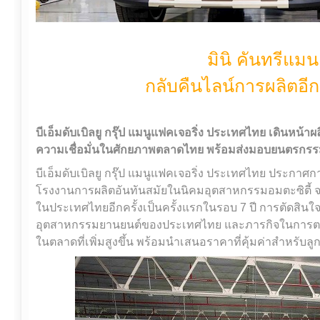
มินิ คันทรีแมน
กลับคืนไลน์การผลิตอีก
บีเอ็มดับเบิลยู กรุ๊ป แมนูแฟคเจอริ่ง ประเทศไทย เดินหน้า
ความเชื่อมั่นในศักยภาพตลาดไทย พร้อมส่งมอบยนตรกรรม
บีเอ็มดับเบิลยู กรุ๊ป แมนูแฟคเจอริ่ง ประเทศไทย ประกาศ
โรงงานการผลิตอันทันสมัยในนิคมอุตสาหกรรมอมตะซิตี้ จ.ระ
ในประเทศไทยอีกครั้งเป็นครั้งแรกในรอบ 7 ปี การตัดสินใจค
อุตสาหกรรมยานยนต์ของประเทศไทย และภารกิจในการตอ
ในตลาดที่เพิ่มสูงขึ้น พร้อมนำเสนอราคาที่คุ้มค่าสำหรับล