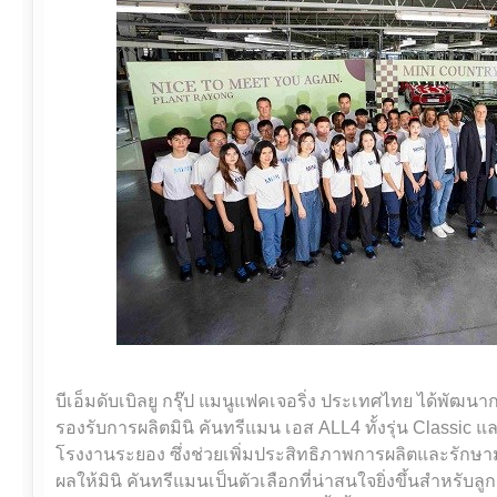
บีเอ็มดับเบิลยู กรุ๊ป แมนูแฟคเจอริ่ง ประเทศไทย ได้พัฒ
รองรับการผลิตมินิ คันทรีแมน เอส ALL4 ทั้งรุ่น Classic
โรงงานระยอง ซึ่งช่วยเพิ่มประสิทธิภาพการผลิตและรักษา
ผลให้มินิ คันทรีแมนเป็นตัวเลือกที่น่าสนใจยิ่งขึ้นสำหรับ