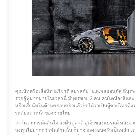
คุณนัทหรือเสี่ยนัท อภิชาติ สมรสกับ “ม.ล.พลอยนภัส ลีนุตพงษ์
รวยอู้ฟู่มากมายในเวลานี้ มีบุตรชาย 2 คน คนโตน้องธีและคน
หรือเสี่ยนัทในด้านครอบครัวแล้วจัดได้ว่าเป็นผู้ชายไทยที
ระดับแถวหน้าของชายไทย
ว่ากันว่าการตัดสินใจ ส่งคืนดูคาติ สู่เจ้าของแบรนด์ หล
ลงทุนไปมากกว่าพันล้านนั้น ก็มาจากครอบครัวเป็นหลัก เหต