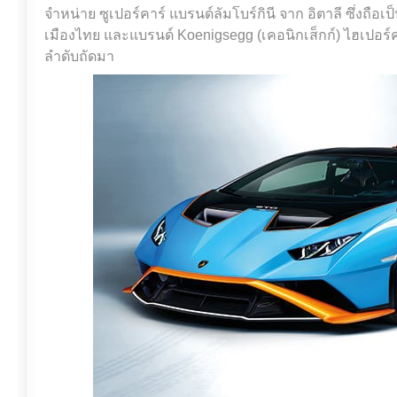
จำหน่าย ซูเปอร์คาร์ แบรนด์ลัมโบร์กินี จาก อิตาลี ซึ่งถือ
เมืองไทย และแบรนด์ Koenigsegg (เคอนิกเส็กก์) ไฮเปอร์
ลำดับถัดมา