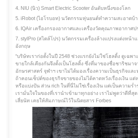
4. NIU (นิว) Smart Electric Scooter อันดับหนึ่งของโลก
5. iRobot (ไอโรบอท) นวัตกรรมหุ่นยนต์ทำความสะอาดบ้าน
6. IQAir เครื่องกรองอากาศและเครื่องวัดคุณภาพอากาศปร
7. stylPro (สไตล์โปร) นวัตกรรมเครื่องล้างแปรงแต่งหน้
อังกฤษ
“บริษัทเราก่อตั้งในปี 2548 ช่วงแรกยังไม่ใช่โฮลดิ้ง ดูเฉ
ขายใกล้เคียงกันจึงตั้งเป็นโฮลดิ้ง ซึ่งที่มาของชื่อชาริชม
อักษรศาสตร์ จุฬาฯ เขาไม่ได้มองเรื่องความเป็นธุรกิจและทำม
ถ้าคอนเซ็ปต์ของธุรกิจขายของไม่ได้คาดหวังเรื่องเงิน แต่หว
หรือแบ่งปัน ส่วน rich ในที่นี่ไม่ใช่เรื่องเงิน แต่เป็นควา
เรามั่นใจในของที่เรานำเข้ามาทุกอย่าง เราไม่พูดว่าดีที่สุด 
เสี่ยนัท เคยให้สัมภาษณ์ไว้ในนิตยสาร Forbes