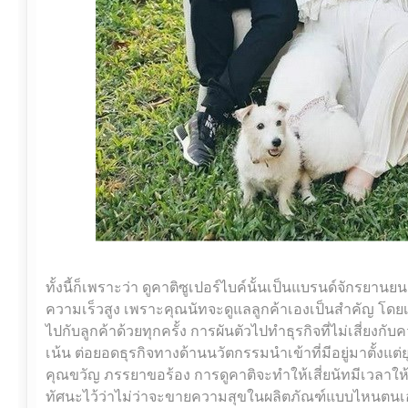
ทั้งนี้ก็เพราะว่า ดูคาติซูเปอร์ไบค์นั้นเป็นแบรนด์จักรยาน
ความเร็วสูง เพราะคุณนัทจะดูแลลูกค้าเองเป็นสำคัญ โด
ไปกับลูกค้าด้วยทุกครั้ง การผันตัวไปทำธุรกิจที่ไม่เสี่ยงก
เน้น ต่อยอดธุรกิจทางด้านนวัตกรรมนำเข้าที่มีอยู่มาตั้งแต่ย
คุณขวัญ ภรรยาขอร้อง การดูคาติจะทำให้เสี่ยนัทมีเวลาให
ทัศนะไว้ว่าไม่ว่าจะขายความสุขในผลิตภัณฑ์แบบไหนตนเองก็