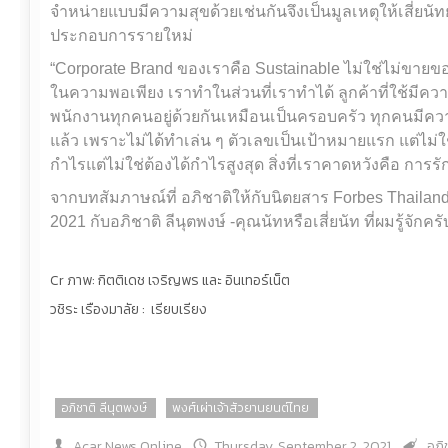
จำหน่ายแบบมีความสุขด้วยเช่นกันจึงเป็นมูลเหตุให้เสี่ยนั
ประกอบการรายใหม่
“Corporate Brand ของเราคือ Sustainable ไม่ใช่ไม่ขายข
ในความพอเพียง เราทำในส่วนที่เราทำได้ ลูกค้าที่ใช้มีควา
พนักงานทุกคนอยู่ด้วยกันเหมือนเป็นครอบครัว ทุกคนมีความสุข
แล้ว เพราะไม่ได้ทำเล่น ๆ ตัวเลขเป็นเป้าหมายแรก แต่ไม่ใช่
กำไรแต่ไม่ใช่ต้องได้กำไรสูงสุด สิ่งที่เราคาดหวังคือ การ
จากบทสัมภาษณ์ที่ อภิชาติให้กับนิตยสาร Forbes Thailand 
2021 กับอภิชาติ ลีนุตพงษ์ -คุณนัทหรือเสี่ยนัท ที่ผมรู้จักครั
Cr ภาพ: กิตติเดช เจริญพร และ อินเทอร์เน็ต
วชิระ เรืองมาลัย : เรียบเรียง
อภิชาติ ลีนุตพงษ์
พงศ์เผ่าเจ้าสัวยานยนต์ไทย
Acar News Online
Thursday, September 2, 2021
อภิ