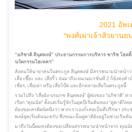
2021 อัพ
“พงศ์เผ่าเจ้าสัวยานย
“อภิชาติ ลีนุตพงษ์” ประธานกรรมการบริหาร ชาริช โฮลดิ้
นวัตกรรมไฮเทคฯ”
สังคมให้ฉายาคนในตระกูล ลีนุตพงษ์ มีสรรพนามนำหน้าว่า “เสี่ย
เสี่ย เซี๊ยะ และ เสี่ยริ้ว จนมาถึงเจนเนอเรชั่นที่ 2 ก็ยังคงคำนำ
เชียร, เสี่ยเผ่า หรือ เสี่ยโบ๊ต และอีกหลายเสี่ยในตระกูลนี้
รวมไปถึง “เสี่ยย้ง-บรมกช ลีนุตพงษ์” ผู้พ่อของ “อภิชาติ” 
เรียก “คุณนัท” ตั้งแต่เริ่มรู้จักในยุคปีเริ่มต้นของ “ดูคาติไ
ต้องขอเครดิตนิดนึงว่า พวกเราเองก็เคยเป็นที่ปรึกษา ประ
พงษ์ยุคเริ่มต้นนะครับ ซึ่งขณะนั้นดูคาติยังอยู่ในช่วงเริ่ม
มาถึงวันนี้ผมคงต้องขอเปลี่ยนสรรพนามนำหน้าจาก คุณนัท