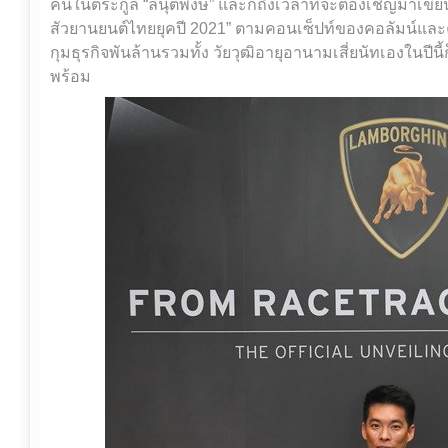
คนในตระกูล “ลีนุตพงษ์” และก็ถึงเวลาที่จะต้องเชิญมาเขียน
สัวยานยนต์ไทยยุคปี 2021” ตามคอนเซ็ปท์ของคอลัมน์แล
กุมธุรกิจพันล้านรวมทั้ง วัยวุฒิอายุอานามเสี่ยนัทเองในปีนี้ก็น่า
พร้อม