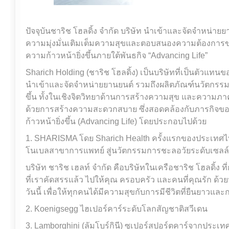
ปัจจุบันชาริช โฮลดิ้ง จำกัด บริษัท นำเข้าและจัดจำหน่าย
ความมุ่งมั่นเติมเต็มความสุขและตอบสนองความต้องการของ
ความก้าวหน้ายิ่งขึ้นภายใต้พันธกิจ “Advancing Life”
Sharich Holding (ชาริช โฮลดิ้ง) เป็นบริษัทที่เป็นตัวแท
นำเข้าและจัดจำหน่ายยานยนต์ รวมถึงผลิตภัณฑ์นวัตกรรมล้ำ
ขึ้น ทั้งในเชิงจิตวิทยาด้านการสร้างความสุข และความภ
ด้วยการสร้างความสะดวกสบาย ซึ่งสอดคล้องกับภารกิจของ
ก้าวหน้ายิ่งขึ้น (Advancing Life) โดยประกอบไปด้วย
1. SHARISMA โดย Sharich Health ครั้งแรกของประเทศไท
โนเบลสาขาการแพทย์ สู่นวัตกรรมการชะลอวัยระดับเซลล์
บริษัท ชาริช เฮลท์ จำกัด คือบริษัทในเครือชาริช โฮลดิ้ง ที่ก่อ
ที่เราคัดสรรแล้ว ไปให้คุณ ครอบครัว และคนที่คุณรัก ด้
วันนี้ เพื่อให้ทุกคนได้มีความสุขกับการมีชีวิตที่ยืนยาวและกา
2. Koenigsegg ไฮเปอร์คาร์ระดับโลกสัญชาติสวีเดน
3. Lamborghini (ลัมโบร์กินี) ซูเปอร์สปอร์ตคาร์จากประเทศ